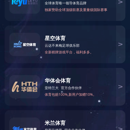
天津10月起全面换用乙醇汽
锅炉用醇基燃料助力清洁取
5项煤制油国家标准发布
盘点上半年地方石化业利润
2015年石油化工行业预判：产能
煤制燃料示范项目 或迎来最
开元（中国）
Copyright 2010-2020 开元
地址：西安市未央区石化大道68号
开云网页版·官方端网站
|
拼搏网页版登录入口
|
乐竞web版登录入口
|
开云官方在线
入口
|
买球赛十大平台
|
华体会官方网页版
|
KY开元·（中国）集团
|
球友会官方网页
版-球友会(中国)
|
乐玩体育·
|