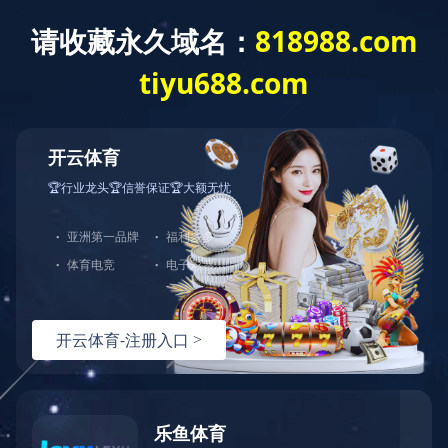
首 页
公司简介
新闻中心
产品展示
新闻中心
新闻中心
公司动态
425
行业资讯
2月16日，我
集团新闻
备库项目（下称“东
最新公告
阶段，对于增强国家